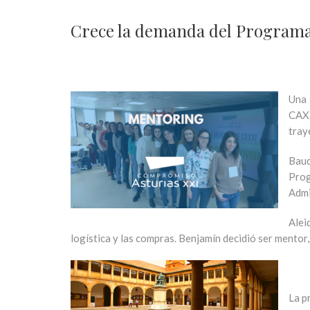
Crece la demanda del Program
Una 
CAXX
tray
Baud
Prog
Admi
Alei
logística y las compras. Benjamín decidió ser mentor,
La p