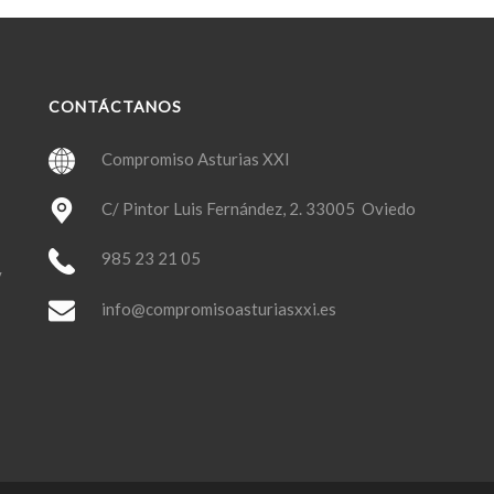
CONTÁCTANOS
Compromiso Asturias XXI
C/ Pintor Luis Fernández, 2. 33005 Oviedo
985 23 21 05
y
info@compromisoasturiasxxi.es