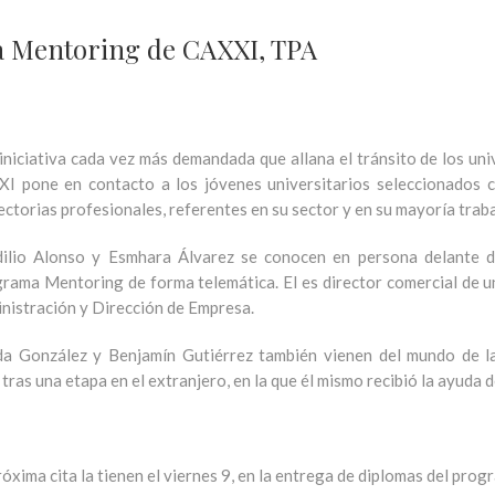
a Mentoring de CAXXI, TPA
iniciativa cada vez más demandada que allana el tránsito de los uni
I pone en contacto a los jóvenes universitarios seleccionados 
ectorias profesionales, referentes en su sector y en su mayoría trab
ilio Alonso y Esmhara Álvarez se conocen en persona delante de
rama Mentoring de forma telemática. El es director comercial de una
nistración y Dirección de Empresa.
da González y Benjamín Gutiérrez también vienen del mundo de l
 tras una etapa en el extranjero, en la que él mismo recibió la ayuda 
róxima cita la tienen el viernes 9, en la entrega de diplomas del pro