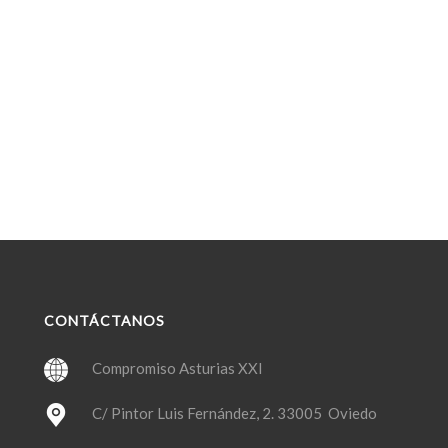
CONTÁCTANOS
Compromiso Asturias XXI
C/ Pintor Luis Fernández, 2. 33005 Oviedo