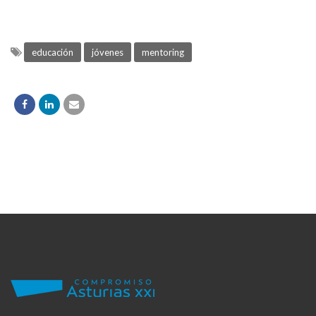
educación
jóvenes
mentoring