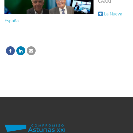
CAXXI
La Nueva
España