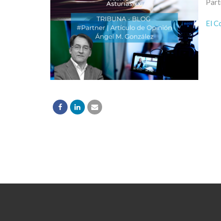
Part
El C