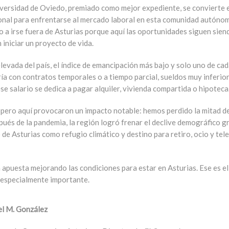
ersidad de Oviedo, premiado como mejor expediente, se convierte en
ional para enfrentarse al mercado laboral en esta comunidad autónom
o a irse fuera de Asturias porque aquí las oportunidades siguen sien
iniciar un proyecto de vida.
evada del país, el índice de emancipación más bajo y solo uno de cad
ría con contratos temporales o a tiempo parcial, sueldos muy inferio
se salario se dedica a pagar alquiler, vivienda compartida o hipoteca
pero aquí provocaron un impacto notable: hemos perdido la mitad de
ués de la pandemia, la región logró frenar el declive demográfico g
 de Asturias como refugio climático y destino para retiro, ocio y tel
a apuesta mejorando las condiciones para estar en Asturias. Ese es 
s especialmente importante.
l M. González