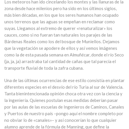
Los meteoros han ido cincelando los montes y las llanuras de la
zona desde hace milenios pero ha sido en los últimos siglos,
más bien décadas, en los que los seres humanos han ocupado
unos terrenos que las aguas se empeñan en reclamar como
suyas. Llegamos al extremo de querer «renaturalizar» los
cauces, como si no fueran tan naturales los parajes de las
Bárdenas Reales como los del bosque de Muniellos. Dejamos
que la vegetación se apodere de ellos y así vemos imágenes
como la de esta pasada semana en Almuñécar, donde el río Seco
(ja, ja, ja) arrastraba tal cantidad de cañas que tal parecía el
transporte fluvial de toda la zafra cubana.
Una de las últimas ocurrencias de ese estilo consistía en plantar
diferentes especies en el desvío del río Turia al sur de Valencia.
Tanta bienintencionada opinión choca otra vez con la ciencia y
la ingeniería. Quienes postulan esas medidas deberían pasar
por las aulas de las escuelas de Ingenieros de Caminos, Canales
y Puertos de nuestro país –pongo aquí el nombre completo por
no obviar lo de «canales»– y así conocerían lo que cualquier
alumno aprende de la fórmula de Manning, que define la