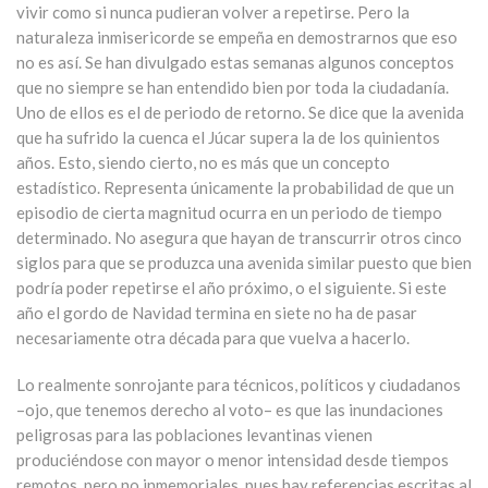
vivir como si nunca pudieran volver a repetirse. Pero la
naturaleza inmisericorde se empeña en demostrarnos que eso
no es así. Se han divulgado estas semanas algunos conceptos
que no siempre se han entendido bien por toda la ciudadanía.
Uno de ellos es el de periodo de retorno. Se dice que la avenida
que ha sufrido la cuenca el Júcar supera la de los quinientos
años. Esto, siendo cierto, no es más que un concepto
estadístico. Representa únicamente la probabilidad de que un
episodio de cierta magnitud ocurra en un periodo de tiempo
determinado. No asegura que hayan de transcurrir otros cinco
siglos para que se produzca una avenida similar puesto que bien
podría poder repetirse el año próximo, o el siguiente. Si este
año el gordo de Navidad termina en siete no ha de pasar
necesariamente otra década para que vuelva a hacerlo.
Lo realmente sonrojante para técnicos, políticos y ciudadanos
–ojo, que tenemos derecho al voto– es que las inundaciones
peligrosas para las poblaciones levantinas vienen
produciéndose con mayor o menor intensidad desde tiempos
remotos, pero no inmemoriales, pues hay referencias escritas al