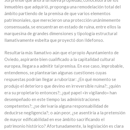
Sorprende que ahora la nueva propiedad, conocedora de los
inmuebles que adquirió, proponga una remodelación total del
ámbito partiendo de la premisa de que varios elementos
patrimoniales, que merecieron una protección unánimemente
consensuada, se encuentran en estado de ruina, entre ellos la
marquesina de grandes dimensiones y tipología estructural
llamativamente esbelta que proyectó don Ildefonso.
Resultaría más llamativo aún que el propio Ayuntamiento de
Oviedo, aspirante bien cualificado a la capitalidad cultural
europea, llegara a admitir tal premisa. En ese caso, improbable,
entendemos, se plantearían algunas cuestiones cuyas
respuestas podrían llegar a ruborizar: ¿En qué momento se
produjo el deterioro que devino en irreversible ruina?; ¿quién
era su propietario entonces?; ¿qué papel «in vigilando» han
desempeñado en este tiempo las administraciones
competentes?; ¿se derivaría alguna responsabilidad de
deducirse negligencia?; o aún peor, ¿se asentiría a la pretensión
de mayor edificabilidad en ese ámbito sacrificando el
patrimonio histórico? Afortunadamente, la legislación es clara