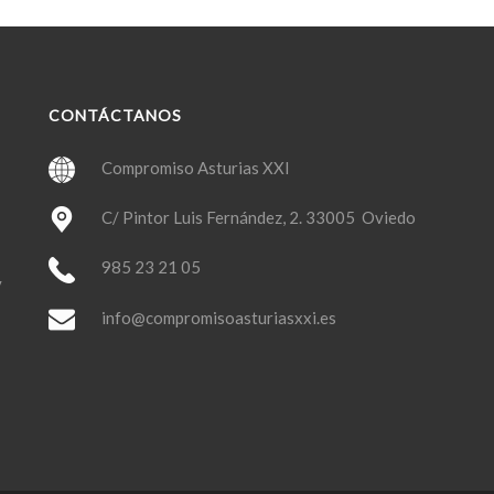
CONTÁCTANOS
Compromiso Asturias XXI
C/ Pintor Luis Fernández, 2. 33005 Oviedo
985 23 21 05
y
info@compromisoasturiasxxi.es