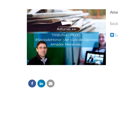
Ama
Soci
L