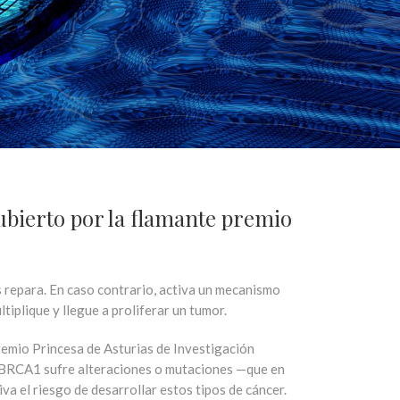
ubierto por la flamante premio
os repara. En caso contrario, activa un mecanismo
iplique y llegue a proliferar un tumor.
emio Princesa de Asturias de Investigación
do BRCA1 sufre alteraciones o mutaciones —que en
a el riesgo de desarrollar estos tipos de cáncer.