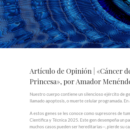
Artículo de Opinión | «Cáncer 
Princesa», por Amador Menénd
Nuestro cuerpo contiene un silencioso ejército de gen
llamado apoptosis, o muerte celular programada. En a
A estos genes se les conoce como supresores de tum
Científica y Técnica 2025. Este gen desempeña un p
muchos casos pueden ser hereditarias—, pierde su cap