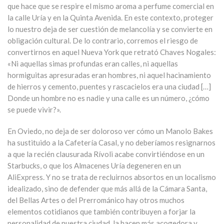
que hace que se respire el mismo aroma a perfume comercial en
la calle Uría y en la Quinta Avenida. En este contexto, proteger
lo nuestro deja de ser cuestión de melancolía y se convierte en
obligación cultural. De lo contrario, corremos el riesgo de
convertirnos en aquel Nueva York que retrató Chaves Nogales:
«Ni aquellas simas profundas eran calles, ni aquellas
hormiguitas apresuradas eran hombres, ni aquel hacinamiento
de hierros y cemento, puentes y rascacielos era una ciudad […]
Donde un hombre no es nadie y una calle es un número, ¿cómo
se puede vivir?».
En Oviedo, no deja de ser doloroso ver cómo un Manolo Bakes
ha sustituido a la Cafetería Casal, y no deberíamos resignarnos
a que la recién clausurada Rívoli acabe convirtiéndose en un
Starbucks, o que los Almacenes Uría degeneren en un
AliExpress. Y no se trata de recluirnos absortos en un localismo
idealizado, sino de defender que más allá de la Cámara Santa,
del Bellas Artes o del Prerrománico hay otros muchos
elementos cotidianos que también contribuyen a forjar la
personalidad de nuestra ciudad, la hacen más acogedora y,