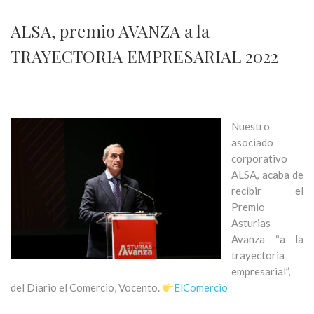
ALSA, premio AVANZA a la
TRAYECTORIA EMPRESARIAL 2022
Nuestro
asociado
corporativo
ALSA, acaba de
recibir el
Premio
Asturias
Avanza “a la
trayectoria
empresarial”,
del Diario el Comercio, Vocento.
ElComercio