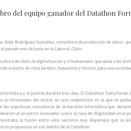
ro del equipo ganador del Datathon Foru
, Aida Rodríguez González, consultora de protección de datos, que
 el pasado mes de junio en la Laboral, Gijón.
 cultura del dato, la digitalización y el humanismo, que aúna a las ins
esde el punto de vista jurídico, humanista y técnico, para una socieda
 informática y la justicia durante tres días. El Datathon Data Forum
s profesionales del sector, en una competición en la que se pedí
 de las orgullosas vencedoras de la maratón informática que, durant
dearon un proyecto innovador sobre la tasa de litigiosidad en el paí
mostraba la fusión entre «dos sectores muy disparejos que se po
e otras propuestas en ese ámbito de la Datathon.