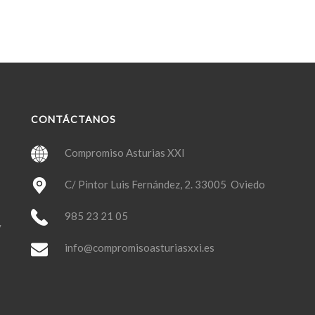
CONTÁCTANOS
Compromiso Asturias XXI
C/ Pintor Luis Fernández, 2. 33005 Oviedo
985 23 21 05
y
info@compromisoasturiasxxi.es