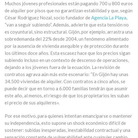
Muchos jóvenes profesionales están pagando 700 u 800 euros
de alquiler por pisos que no garantizan estabilidad y que, según
César Rodríguez Nozal, socio fundador de
Agencia La Playa
,
“van a seguir subiendo”. Además, advierte que esta tensión no
es coyuntural, sino estructural. Gijón, por ejemplo, arrastra una
sobredemanda del 22% desde 2004, un fenómeno alimentado
por la ausencia de vivienda asequible y de protección durante
los últimos doce años. Esta escasez hace que los precios sigan
subiendo incluso en un contexto de descenso de operaciones,
dejando a los jóvenes fuera de la ecuación. La revisión de
contratos agrava aún más este escenario: “En Gijón hay unas
34.500 viviendas de alquiler. Con contratos a cinco años, se
puede decir que en torno a 6.000 familias tendrán que asumir
este año, al menos, el riesgo de que los propietarios les suban
el precio de sus alquileres».
Por ese motivo, para quienes intentan emanciparse o mantener
su independencia, esto supone un shock económico difícil de
sostener: subidas inesperadas, inestabilidad contractual y una
sensación constante de vulnerabilidad ante cualquier cambio.