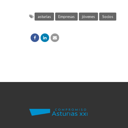
asturias
Empresas
jóvenes
Socios