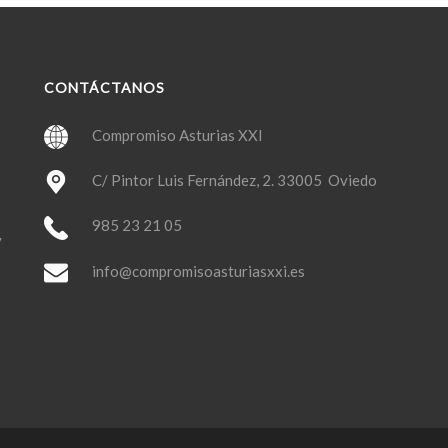
CONTÁCTANOS
Compromiso Asturias XXI
C/ Pintor Luis Fernández, 2. 33005 Oviedo
985 23 21 05
y
info@compromisoasturiasxxi.es