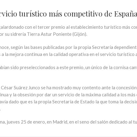
rvicio turístico más competitivo de Españ
alardonado con el tercer premio al establecimiento turístico más co
r su sidrería Tierra Astur Poniente (Gijón).
ce, según las bases publicadas por la propia Secretaría dependiente
 la mejora continua en la calidad operativa en el servicio turístico a
ían sido preseleccionados a este premio, un único de la cornisa cantá
r, César Suárez Junco se ha mostrado muy contento ante la concesión
nua y la obsesión por dar un servicio de la máxima calidad a los más 
avía dado que es la propia Secretaría de Estado la que toma la decis
.
a, jueves 25 de enero, en Madrid, en el seno del salón dedicado al 